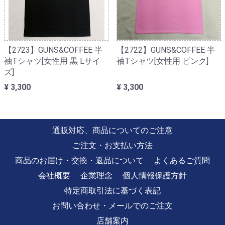
【2723】GUNS&COFFEE 半
【2722】GUNS&COFFEE 半
袖Tシャツ[女性用 黒 Lサイ
袖Tシャツ[女性用 ピンク]
ズ]
¥ 3,300
¥ 3,300
通販対応、商品についてのご注意
ご注文・お支払い方法
商品のお届け・交換・返品について
よくあるご質問
会社概要
企業理念
個人情報保護方針
特定商取引法に基づく表記
お問い合わせ・メールでのご注文
店舗案内