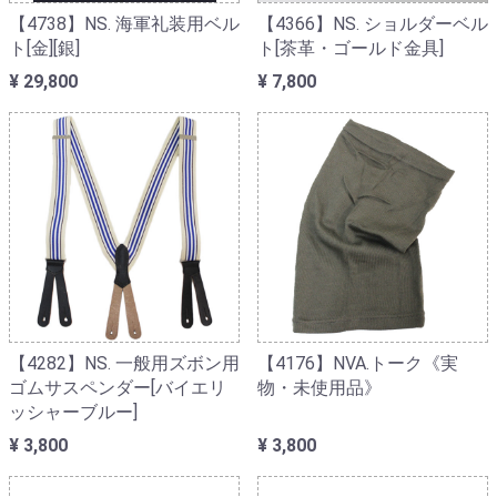
【4738】NS. 海軍礼装用ベル
【4366】NS. ショルダーベル
ト[金][銀]
ト[茶革・ゴールド金具]
¥ 29,800
¥ 7,800
【4282】NS. 一般用ズボン用
【4176】NVA.トーク《実
ゴムサスペンダー[バイエリ
物・未使用品》
ッシャーブルー]
¥ 3,800
¥ 3,800