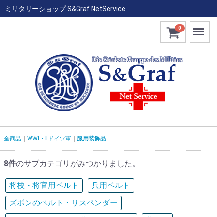
ミリタリーショップ S&Graf NetService
Menu
0
全商品
WWI・IIドイツ軍
服用装飾品
8件
のサブカテゴリがみつかりました。
将校・将官用ベルト
兵用ベルト
ズボンのベルト・サスペンダー