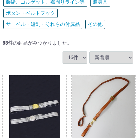
飾緒、ゴルゲット、襟周りライン等
装身具
ボタン・ベルトフック
サーベル・短剣・それらの付属品
その他
88
件
の商品がみつかりました。