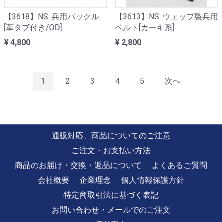
【3618】NS. 兵用バックル
【3613】NS. ウェッブ製兵用
[革タブ付き/OD]
ベルト[カーキ系]
¥ 4,800
¥ 2,800
1
2
3
4
5
次へ
通販対応、商品についてのご注意
ご注文・お支払い方法
商品のお届け・交換・返品について
よくあるご質問
会社概要
企業理念
個人情報保護方針
特定商取引法に基づく表記
お問い合わせ・メールでのご注文