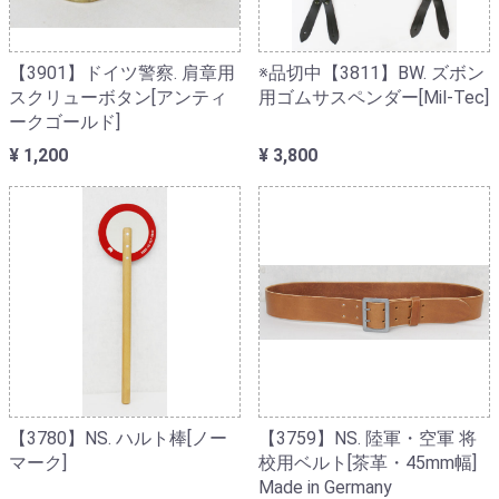
【3901】ドイツ警察. 肩章用
※品切中【3811】BW. ズボン
スクリューボタン[アンティ
用ゴムサスペンダー[Mil-Tec]
ークゴールド]
¥ 1,200
¥ 3,800
【3780】NS. ハルト棒[ノー
【3759】NS. 陸軍・空軍 将
マーク]
校用ベルト[茶革・45mm幅]
Made in Germany