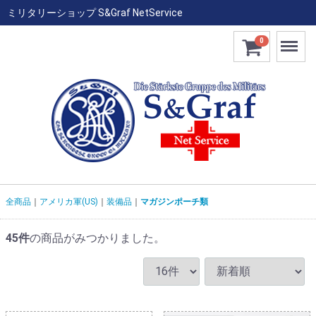
ミリタリーショップ S&Graf NetService
Menu
0
全商品
アメリカ軍(US)
装備品
マガジンポーチ類
45
件
の商品がみつかりました。