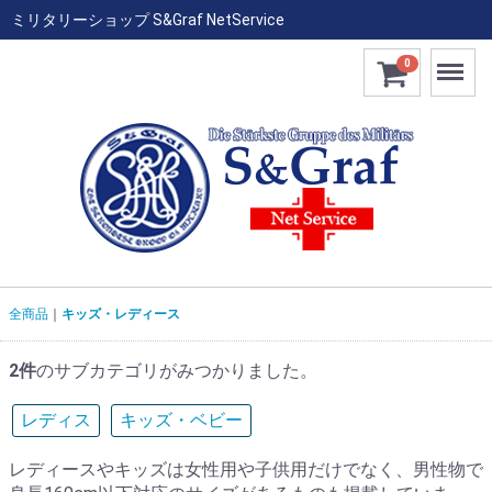
ミリタリーショップ S&Graf NetService
Menu
0
全商品
キッズ・レディース
2件
のサブカテゴリがみつかりました。
レディス
キッズ・ベビー
レディースやキッズは女性用や子供用だけでなく、男性物で