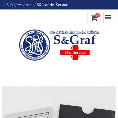
ミリタリーショップ S&Graf NetService
Menu
0