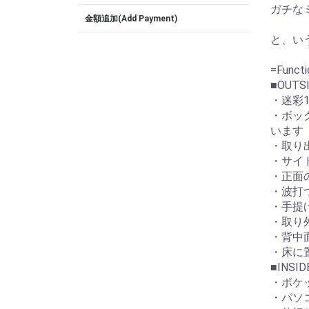
ガチな
金額追加(Add Payment)
と、いう
=Functi
■OUTS
・迷彩
・ボッ
います
・取り
・サイ
・正面
・波打
・手提
・取り
・背中
・床に
■INSID
・ポケ
・パソ