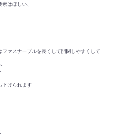
要素はほしい、
はファスナープルを長くして開閉しやすくして
へ
ト
ら下げられます
K