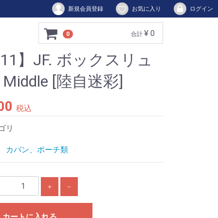
新規会員登録
お気に入り
ログイン
¥ 0
0
合計
211】JF. ボックスリュ
Middle [陸自迷彩]
00
税込
ゴリ
カバン、ポーチ類
＋
－
カートに入れる