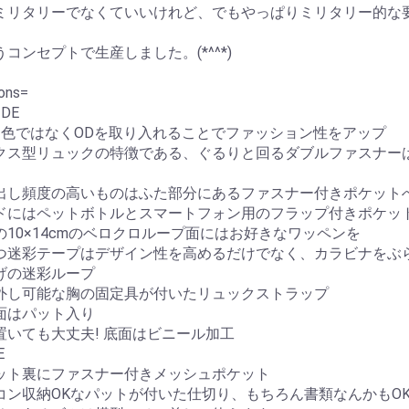
ミリタリーでなくていいけれど、でもやっぱりミリタリー的な
コンセプトで生産しました。(*^^*)
ons=
IDE
1色ではなくODを取り入れることでファッション性をアップ
クス型リュックの特徴である、ぐるりと回るダブルファスナー
出し頻度の高いものはふた部分にあるファスナー付きポケット
ドにはペットボトルとスマートフォン用のフラップ付きポケッ
の10×14cmのベロクロループ面にはお好きなワッペンを
つ迷彩テープはデザイン性を高めるだけでなく、カラビナをぶ
げの迷彩ループ
外し可能な胸の固定具が付いたリュックストラップ
面はパット入り
置いても大丈夫! 底面はビニール加工
E
ット裏にファスナー付きメッシュポケット
コン収納OKなパットが付いた仕切り、もちろん書類なんかもO