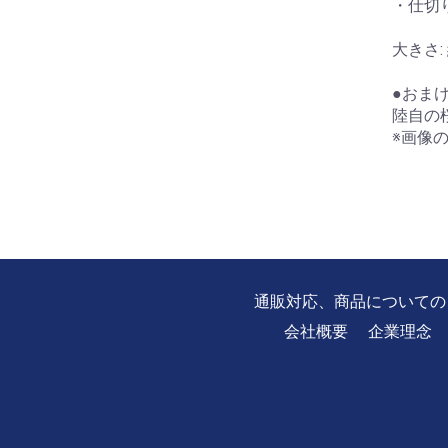
・仕切
大きさ: 
●おま
陸自の
※画像
通販対応、商品についての
会社概要
企業理念