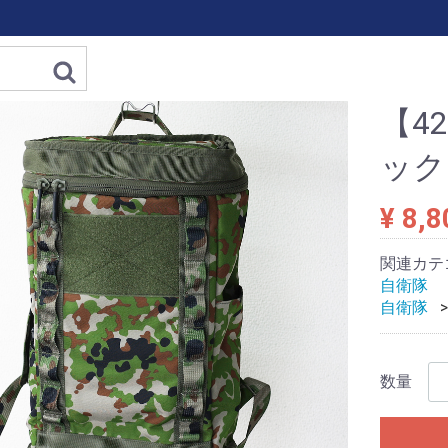
【4
ック 
¥ 8,8
関連カテ
自衛隊
自衛隊
数量