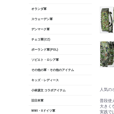
オランダ軍
スウェーデン軍
デンマーク軍
チェコ軍(CZ)
ポーランド軍(POL)
ソビエト・ロシア軍
その他の軍・その他のアイテム
キッズ・レディース
人気の
小林源文 コラボアイテム
普段使
旧日本軍
大きく
WWI・IIドイツ軍
実践で