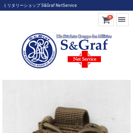
ミリタリーショップ S&Graf NetService
Menu
0