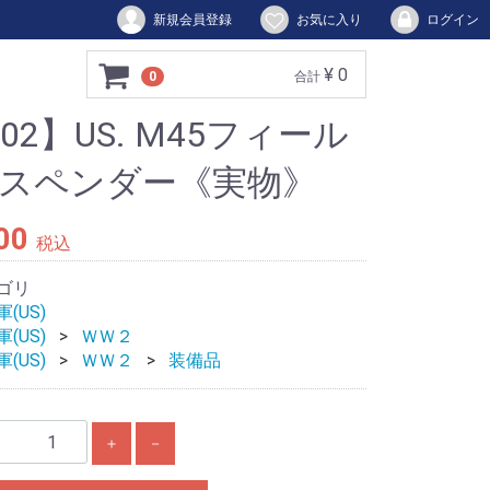
新規会員登録
お気に入り
ログイン
¥ 0
0
合計
802】US. M45フィール
スペンダー《実物》
00
税込
ゴリ
(US)
(US)
ＷＷ２
(US)
ＷＷ２
装備品
＋
－