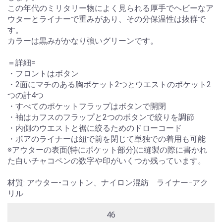
この年代のミリタリー物によく見られる厚手でヘビーなア
ウターとライナーで重みがあり、その分保温性は抜群で
す。
カラーは黒みがかなり強いグリーンです。
＝詳細=
・フロントはボタン
・2面にマチのある胸ポケット2つとウエストのポケット2
つの計4つ
・すべてのポケットフラップはボタンで開閉
・袖はカフスのフラップと2つのボタンで絞りを調節
・内側のウエストと裾に絞るためのドローコード
・ボアのライナーは紐で前を閉じて単独での着用も可能
※アウターの表面(特にポケット部分)に縫製の際に書かれ
た白いチャコペンの数字や印がいくつか残っています。
材質: アウター-コットン、ナイロン混紡 ライナーｰアク
リル
46