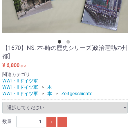
【1670】NS. 本-時の歴史シリーズ[政治運動の州
都]
¥ 6,800
税込
関連カテゴリ
WWI・IIドイツ軍
WWI・IIドイツ軍
本
WWI・IIドイツ軍
本
Zeitgeschichte
数量
＋
－