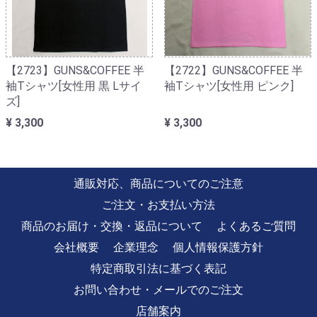
【2723】GUNS&COFFEE 半
【2722】GUNS&COFFEE 半
袖Tシャツ[女性用 黒 Lサイ
袖Tシャツ[女性用 ピンク]
ズ]
¥ 3,300
¥ 3,300
通販対応、商品についてのご注意
ご注文・お支払い方法
商品のお届け・交換・返品について
よくあるご質問
会社概要
企業理念
個人情報保護方針
特定商取引法に基づく表記
お問い合わせ・メールでのご注文
店舗案内