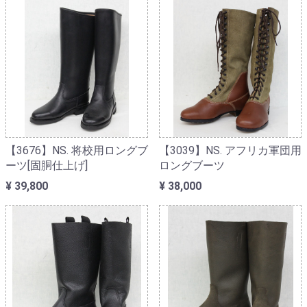
【3676】NS. 将校用ロングブ
【3039】NS. アフリカ軍団用
ーツ[固胴仕上げ]
ロングブーツ
¥ 39,800
¥ 38,000