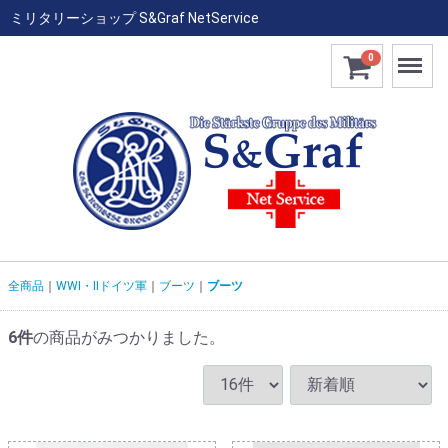
ミリタリーショップ S&Graf NetService
Menu
0
全商品
WWI・IIドイツ軍
ブーツ
ブーツ
6
件
の商品がみつかりました。