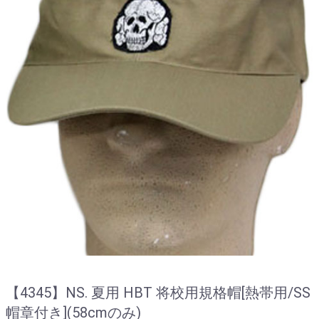
【4345】NS. 夏用 HBT 将校用規格帽[熱帯用/SS
帽章付き](58cmのみ)