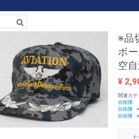
※品
ボー
空自
¥ 2,9
関連カテ
自衛隊
自衛隊
自衛隊
た