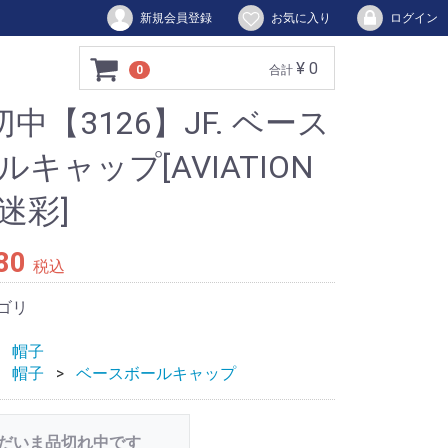
新規会員登録
お気に入り
ログイン
¥ 0
0
合計
切中【3126】JF. ベース
ルキャップ[AVIATION
迷彩]
80
税込
ゴリ
帽子
帽子
ベースボールキャップ
だいま品切れ中です