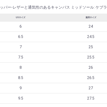
アッパー-レザーと通気性のあるキャンバス ミッドソール: ケブ
USサイズ
適用サイズ
6
24
6.5
24.5
7
25
7.5
25.5
8
26
8.5
26.5
9
27
9.5
27.5