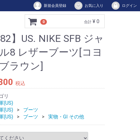
新規会員登録
お気に入り
ログイン
¥ 0
0
合計
82】US. NIKE SFB ジャ
ル8 レザーブーツ[コヨ
ブラウン]
,800
税込
ゴリ
(US)
(US)
ブーツ
(US)
ブーツ
実物・GI その他