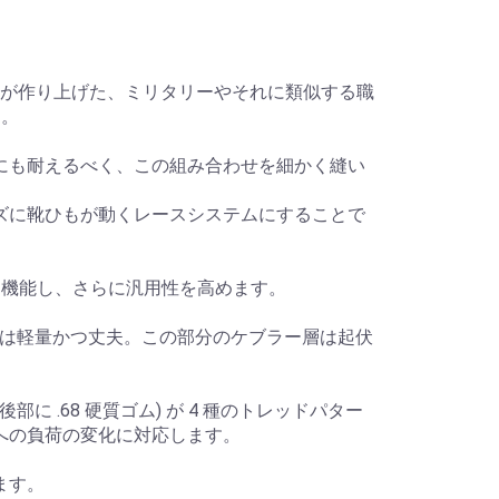
培ったナイキが作り上げた、ミリタリーやそれに類似する職
す。
にも耐えるべく、この組み合わせを細かく縫い
ズに靴ひもが動くレースシステムにすることで
も機能し、さらに汎用性を高めます。
ルは軽量かつ丈夫。この部分のケブラー層は起伏
部に .68 硬質ゴム) が 4 種のトレッドパター
への負荷の変化に対応します。
ます。