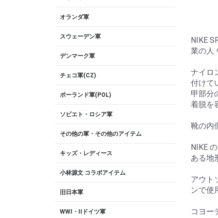
オランダ軍
スウェーデン軍
NIKE
業の人
デンマーク軍
ナイロ
チェコ軍(CZ)
付けて
甲部分
ポーランド軍(POL)
着脱を
ソビエト・ロシア軍
靴の内
その他の軍・その他のアイテム
NIK
キッズ・レディース
ある地
小林源文 コラボアイテム
アウトソ
ンで使
旧日本軍
コヨー
WWI・IIドイツ軍