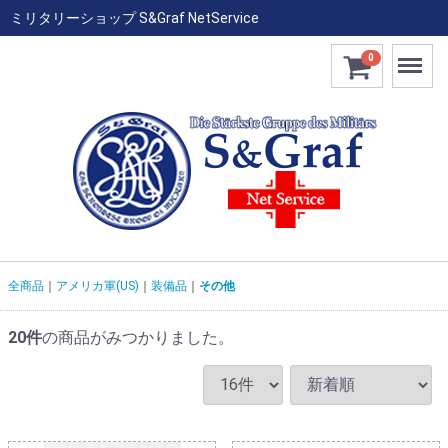
ミリタリーショップ S&Graf NetService
Menu
0
全商品
アメリカ軍(US)
装備品
その他
20
件
の商品がみつかりました。